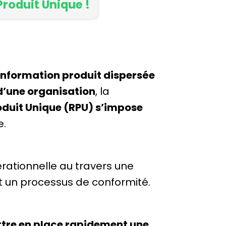
roduit Unique !
’information produit dispersée
d’une organisation
, la
oduit Unique (RPU) s’impose
e.
érationnelle au travers une
t un processus de conformité.
tre en place rapidement une