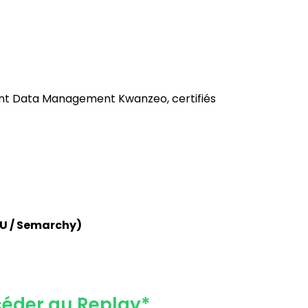
ant Data Management Kwanzeo, certifiés
PU / Semarchy)
céder au Replay*