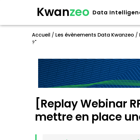
Kwan
zeo
Data Intellige
Accueil
/
Les évènements Data Kwanzeo
/
?"
[Replay Webinar R
mettre en place une