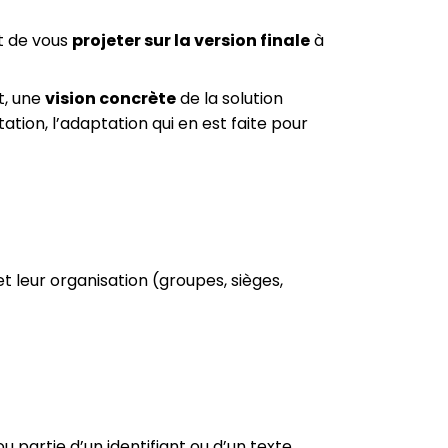
t de vous
projeter sur la version finale
à
et, une
vision concrète
de la solution
ion, l’adaptation qui en est faite pour
t leur organisation (groupes, sièges,
 partie d’un identifiant ou d’un texte.