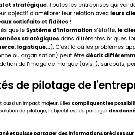
al et stratégique
. Toutes les entreprises qui ven
ur objectif d’améliorer leur relation avec
leurs cl
aux satisfaits et fidèles
!
dès que le
Système d’Information
s’étoffe,
le cli
onnées stratégiques
dans différentes briques fon
rce, logistique…
). C’est là où les problèmes ap
onne ou organisation) peut être
décrit différem
ation de l’image de marque (avis…), surcoûts, pert
tés de pilotage de l'entrep
 aussi un impact majeur. Elles
compliquent les possibil
 solution de pilotage, l’objectif est de partager
des donnée
igné et puisse partager des informations précises sur