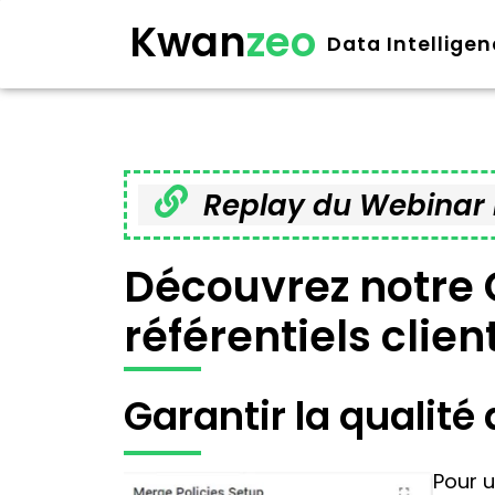
Kwan
zeo
Data Intellige
Replay du Webinar R
Découvrez notre 
référentiels clie
Garantir la qualité
Pour 