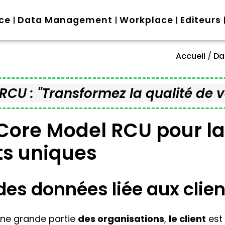
nce
Data Management
Workplace
Editeurs
Accueil
/
Da
CU : "Transformez la qualité de v
Core Model RCU pour la
nts uniques
 des données liée aux cli
une grande partie
des organisations
,
le client
est