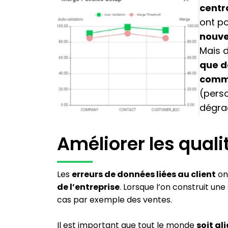
centr
ont po
nouve
Mais 
que d
comme
(pers
dégrad
Améliorer les quali
Les
erreurs de données liées au client
ont
de l’entreprise
. Lorsque l’on construit une
cas par exemple des ventes.
Il est important que tout le monde
soit al