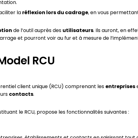
tation.
ciliter la
réflexion lors du cadrage
, en vous permettan
tion
de l’outil auprès des
utilisateurs
. Ils auront, en eff
ge et pourront voir au fur et à mesure de l’implémentat
 Model RCU
érentiel client unique (RCU) comprenant les
entreprises
e
eurs
contacts
.
stituant le RCU, propose les fonctionnalités suivantes :
treprises, établissements et contacts en saisissant tout ou