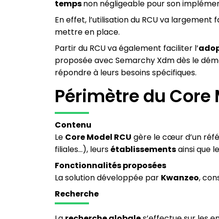
temps
non négligeable pour son implémen
En effet, l’utilisation du RCU va largement fa
mettre en place.
Partir du RCU va également faciliter l’
adop
proposée avec Semarchy Xdm dès le démarra
répondre à leurs besoins spécifiques.
Périmètre du Core
Contenu
Le
Core Model RCU
gère le cœur d’un réf
filiales…), leurs
établissements
ainsi que l
Fonctionnalités proposées
La solution développée par
Kwanzeo
, con
Recherche
La
recherche globale
s’effectue sur les en