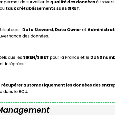
er
permet de surveiller la
qualité des données
à travers
 du
taux d’établissements sans SIRET
.
tilisateurs :
Data Steward
,
Data Owner
et
Administrat
ouvernance des données.
tels que les
SIREN/SIRET
pour la France et le
DUNS numb
t intégrées.
e
récupérer automatiquement les données des entrepr
le dans le RCU.
a Management