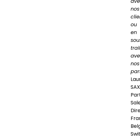
ave
nos
clie
ou
en
sou
tra
ave
nos
par
Lau
SAX
Par
Sal
Dir
Fra
Bel
Swi