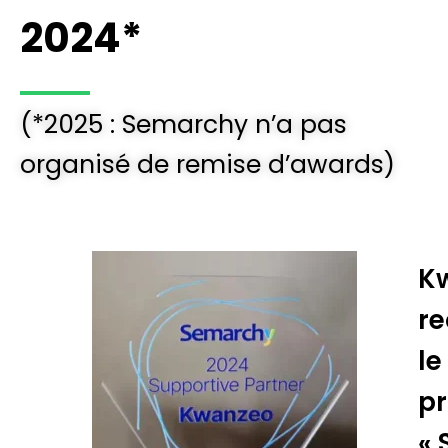
2024*
(*2025 : Semarchy n’a pas
organisé de remise d’awards)
K
re
le
pr
« 