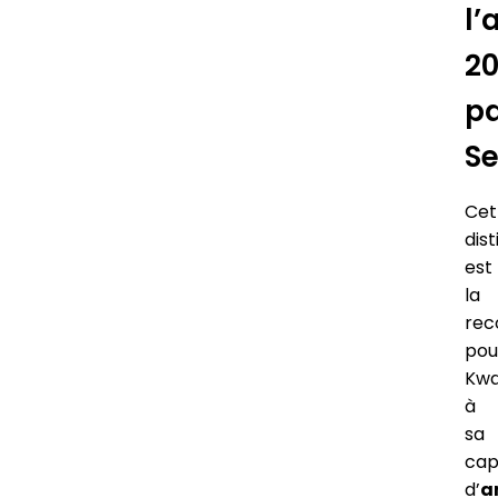
l’
2
p
S
Cet
dist
est
la
rec
pou
Kw
à
sa
cap
d’
a