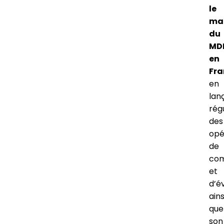
le
ma
du
MD
en
Fra
en
lan
rég
des
opé
de
com
et
d’é
ains
que
son