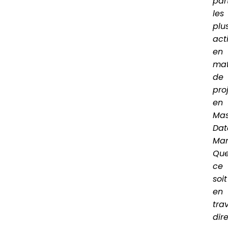
par
les
plu
acti
en
mat
de
pro
en
Mas
Dat
Ma
Qu
ce
soit
en
trav
dir