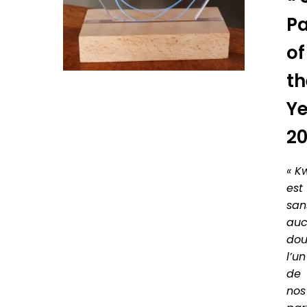
Pa
of
th
Ye
2
« K
est
san
au
dou
l’un
de
nos