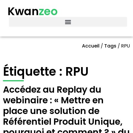
Kwan
zeo
Accueil
/
Tags
/
RPU
Étiquette : RPU
Accédez au Replay du
webinaire : « Mettre en
place une solution de
Référentiel Produit Unique,
pourquoi et comment ? » du