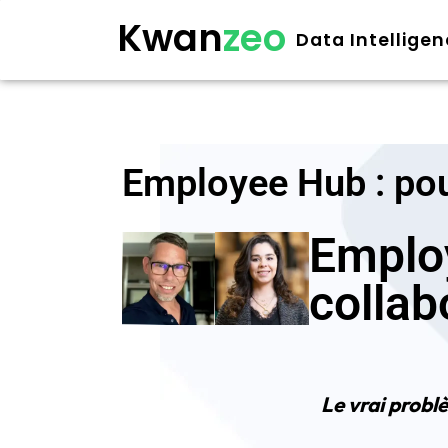
Kwan
zeo
Data Intellige
Employee Hub : pour
Employ
collab
Le vrai problè