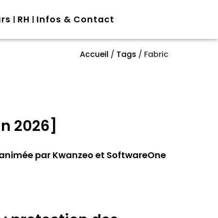
urs
RH
Infos & Contact
Accueil
/
Tags
/
Fabric
in 2026]
 » animée par Kwanzeo et SoftwareOne