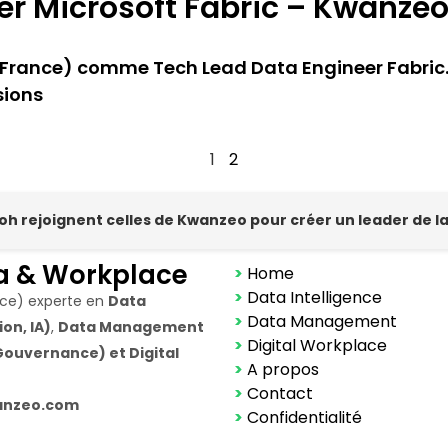
r Microsoft Fabric – Kwanzeo
 France) comme Tech Lead Data Engineer Fabric. 
sions
1
2
hpoh rejoignent celles de Kwanzeo pour créer un leader de 
a & Workplace
>
Home
>
Data Intelligence
nce) experte en
Data
>
Data Management
on, IA)
,
Data Management
>
Digital Workplace
ouvernance) et Digital
>
A propos
>
Contact
kwanzeo.com
>
Confidentialité