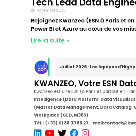
Tech Lead Data Enginee
26 novembre 2025
Rejoignez Kwanzeo (ESN à Paris et en
Power BI et Azure au cœur de vos mis
Lire la suite »
Juillet 2026 : Les équipes d'Hig
KWANZEO, Votre ESN Dat
Kwanzeo est une ESN (à Paris et partout en Fra
Intelligence (Data Platform, Data Visualisati
(Master Data Management, Data Catalog, G
Workplace (GED, M365)
Tél. : (+33) 01 88 33 86 27 - mail:contact@