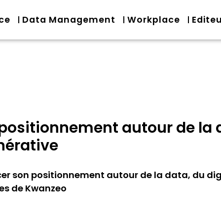
nce
Data Management
Workplace
Edite
ositionnement autour de la d
nérative
er son positionnement autour de la data, du digi
lles de Kwanzeo