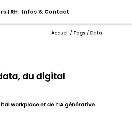
urs
RH
Infos & Contact
Accueil
/
Tags
/
Data
ata, du digital
tal workplace et de l’IA générative