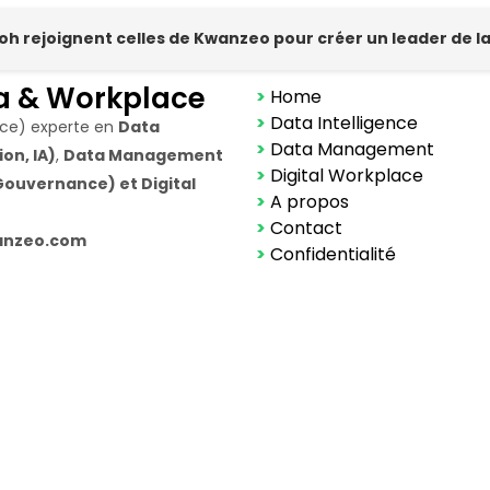
hpoh rejoignent celles de Kwanzeo pour créer un leader de 
a & Workplace
>
Home
>
Data Intelligence
nce) experte en
Data
>
Data Management
on, IA)
,
Data Management
>
Digital Workplace
ouvernance) et Digital
>
A propos
>
Contact
kwanzeo.com
>
Confidentialité