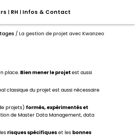
urs
RH
Infos & Contact
tages
/
La gestion de projet avec Kwanzeo
en place.
Bien mener le projet
est aussi
bal classique du projet est aussi nécessaire
de projets)
formés, expérimentés et
olution de Master Data Management, data
 les
risques spécifiques
et les
bonnes