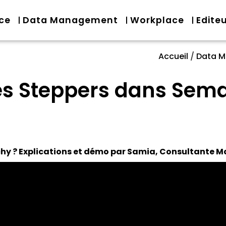
nce
Data Management
Workplace
Edite
Accueil
/
Data 
es Steppers dans Sem
rchy ? Explications et démo par Samia, Consultant