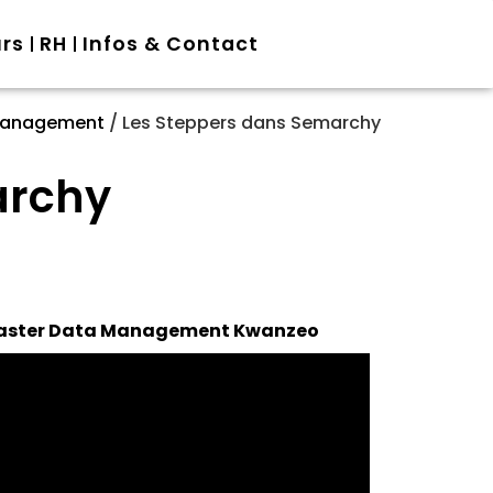
urs
RH
Infos & Contact
Management
/
Les Steppers dans Semarchy
archy
e Master Data Management Kwanzeo