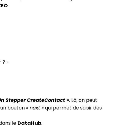
ZEO
.
 ? »
Un Stepper CreateContact »
. Là, on peut
s un bouton
« next »
qui permet de saisir des
dans le
DataHub
.