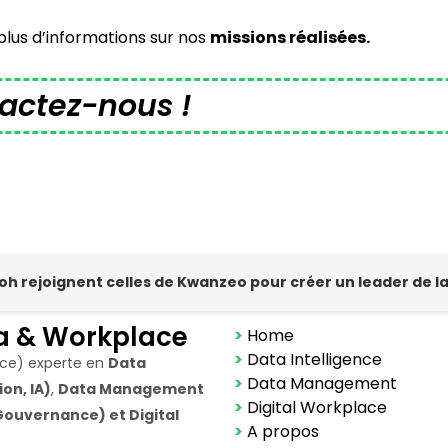
plus d’informations sur nos
missions réalisées.
actez-nous !
hpoh rejoignent celles de Kwanzeo pour créer un leader de 
a & Workplace
>
Home
>
Data Intelligence
nce) experte en
Data
>
Data Management
on, IA)
,
Data Management
>
Digital Workplace
ouvernance) et Digital
>
A propos