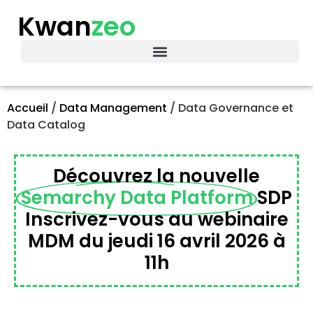
Kwan
zeo
Accueil
/
Data Management
/
Data Governance et
Data Catalog
Découvrez la nouvelle
Semarchy Data Platform
SDP
Inscrivez-vous au webinaire
MDM du jeudi 16 avril 2026 à
11h